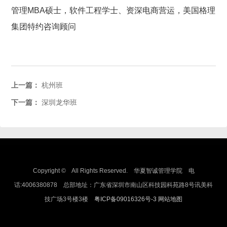
管理MBA硕士，软件工程学士、
资深电商营运，美国格理
集团特约咨询顾问
上一篇：
杭州班
下一篇：
深圳龙华班
Copyright © All Rights Reserved. 华夏智诚管理学院 电
话:4006380878 总部地址：广东省深圳市南山区科技园科苑路8号讯美科
技广场3号楼3楼
粤ICP备09016326号-3
网站地图