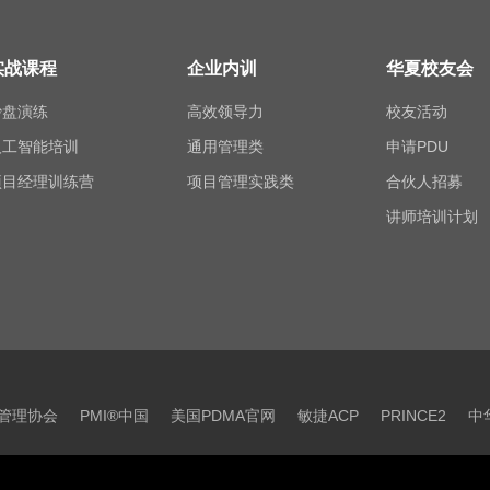
实战课程
企业内训
华夏校友会
沙盘演练
高效领导力
校友活动
人工智能培训
通用管理类
申请PDU
项目经理训练营
项目管理实践类
合伙人招募
讲师培训计划
目管理协会
PMI®中国
美国PDMA官网
敏捷ACP
PRINCE2
中