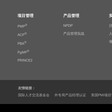
项目管理
产品管理
®
NPDP
PMP
产品管理实战
®
ACP
®
PBA
®
PgMP
PRINCE2
友情链接：
国际人才交流基金会
外专局产品经理认证
美国PMI项